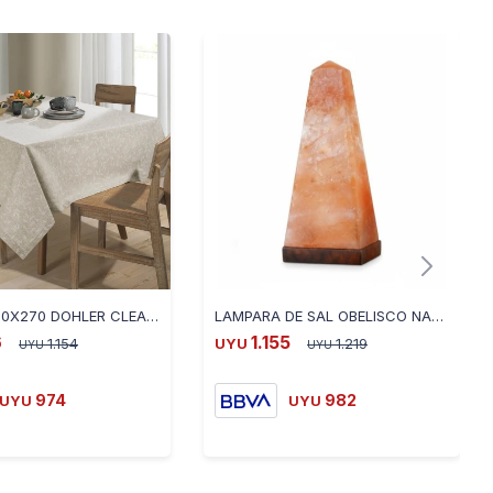
MANTEL 160X270 DOHLER CLEAN LINO - BEIGE
LAMPARA DE SAL OBELISCO NAMASTE NAM0026
6
1.155
1.154
UYU
1.219
UYU
UYU
974
982
UYU
UYU