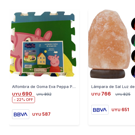
Alfombra de Goma Eva Peppa Pig 30 cm X 30 cm 9 Piezas
Lámpara de Sal Luz de
690
766
UYU
892
UYU
825
UYU
UYU
22
651
UYU
587
UYU