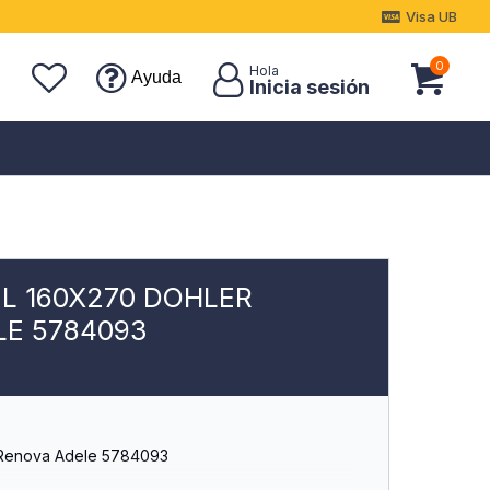
Visa UB
0
Ayuda
L 160X270 DOHLER
LE 5784093
 Renova Adele 5784093