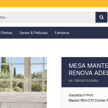
 Ofertas
Series & Películas
Farmacia
MESA MANTE
RENOVA ADE
7891497020984
Garantia:
OTROS
Mantel 160x270 Dohler