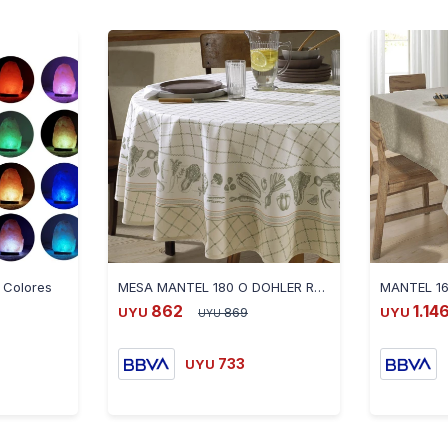
 Colores
MESA MANTEL 180 O DOHLER RENOVA ADELE 5784107
862
1.14
UYU
869
UYU
UYU
733
UYU