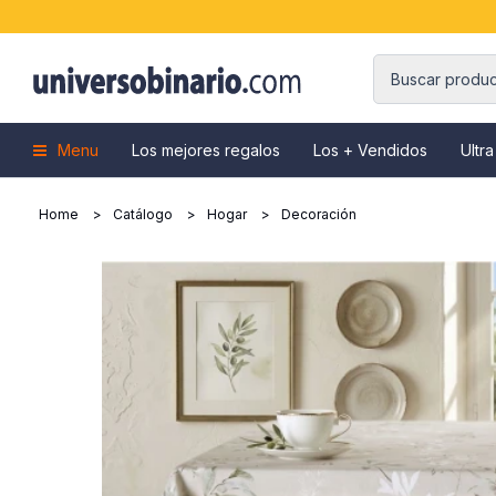
Menu
Los mejores regalos
Los + Vendidos
Ultra
Home
Catálogo
Hogar
Decoración