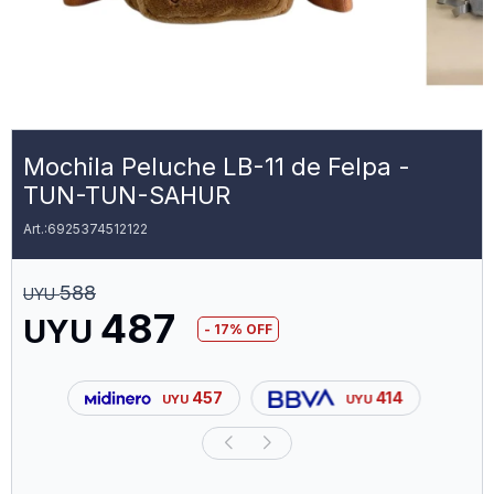
Mochila Peluche LB-11 de Felpa -
TUN-TUN-SAHUR
6925374512122
588
UYU
487
UYU
17
457
414
UYU
UYU