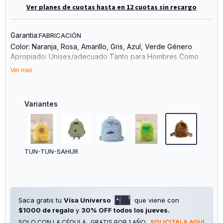
Ver planes de cuotas hasta en 12 cuotas sin recargo
Garantia:
FABRICACIÓN
Color: Naranja, Rosa, Amarillo, Gris, Azul, Verde Género
Apropiado: Unisex/adecuado Tanto para Hombres Como
para Mujeres Escenario Aplicable: Atuendo Diario Material:
Ver mas
Felpa Estilo: Dibujos Animados Infantiles Textura de Cuero:
Suave Capacidad: 20-35 L Función: Transpirable Capacidad
de Tamaño del Ordenador: 13 Pulgadas Forro Animal Material:
Variantes
Poliéster
TUN-TUN-SAHUR
Saca gratis tu
Visa Universo
que viene con
$1000 de regalo
y
30% OFF todos los jueves.
SOLO CON LA CÉDULA , GRATIS POR 1 AÑO .
SOLICITALA AQUÍ