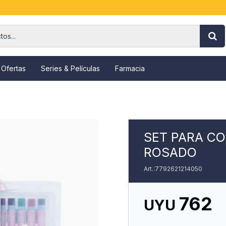
 Ofertas
Series & Películas
Farmacia
SET PARA CO
ROSADO
7792621214050
762
UYU