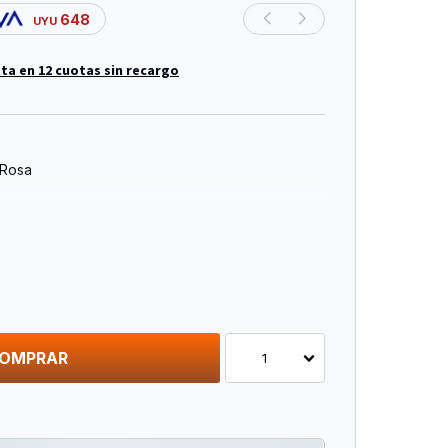
648
UYU
ta en 12 cuotas sin recargo
 Rosa
OMPRAR
1
nitas !!
 Piezas: Un Estuche Repleto De Herramientas
odo Lo Que Necesitas Para Dejar Volar Tu