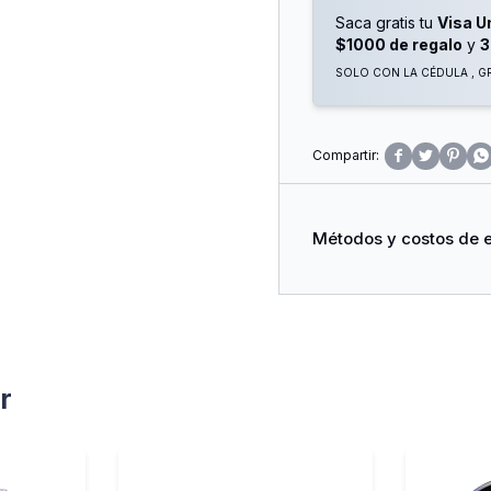
Imaginación. Con Cierre
Saca gratis tu
Visa U
Y Mantener Todos Los Co
$1000 de regalo
y
3
SOLO CON LA CÉDULA , GR




Métodos y costos de 
r