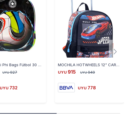
Mochila Phi Phi Bags Fútbol 30 cm
MOCHILA HOTWHEELS 12" CARRO - CELESTE
915
927
UYU
949
UYU
UYU
732
778
UYU
UYU