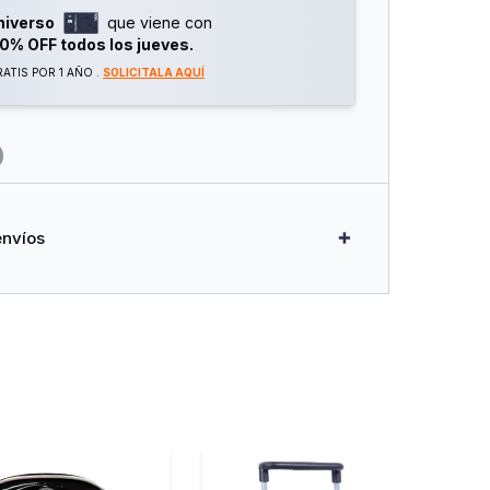
 Seguro Y Manija Para Llevarlo A Donde Quieras
niverso
que viene con
lores Organizados Y Listos Para Usar.
0% OFF todos los jueves.
ATIS POR 1 AÑO .
SOLICITALA AQUÍ
envíos