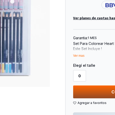
Ver planes de cuotas has
Garantia:
1 MES
Set Para Colorear Heart
Este Set Incluye !
Ver mas
15 Crayones
10 Fibrones
Elegí el talle
24 Lápices De Colores
24 Acuarelas
0
1 Pincel
1 Sacapuntas
1 Goma De Borrar
C
Las Posibilidades Son Infi
Set Para Colorear De 76
Para Dibujar Y Pintar, T