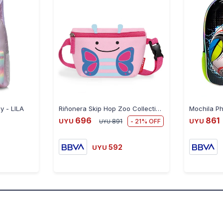
y - LILA
Riñonera Skip Hop Zoo Collection - MARIPOSA
696
861
21
UYU
891
UYU
UYU
592
UYU