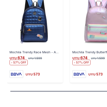
Mochila Trendy Race Mesh - AZUL
Mochila Trendy Butterfl
674
674
UYU
1.599
UYU
1.599
UYU
UYU
57
57
573
573
UYU
UYU