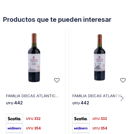
Productos que te pueden interesar
FAMILIA DEICAS ATLANTICO SUR CABERNET SAUVIGNON
FAMILIA DEICAS ATLANTICO SUR TANNAT - TANNAT
442
442
UYU
UYU
332
332
UYU
UYU
354
354
UYU
UYU