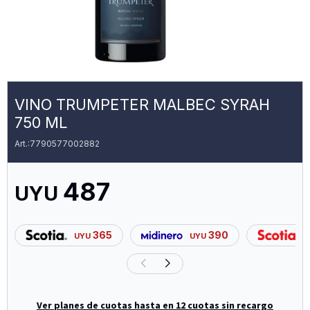
VINO TRUMPETER MALBEC SYRAH
750 ML
7790577002882
487
UYU
365
390
UYU
UYU
Ver planes de cuotas hasta en 12 cuotas sin recargo