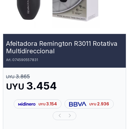
Afeitadora Remington R3011 Rotativa
Multidireccional
074590557831
3.865
UYU
3.454
UYU
3.154
2.936
UYU
UYU