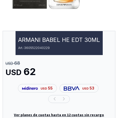
ARMANI BABEL HE EDT 30ML
3605522040229
68
USD
62
USD
55
53
USD
USD
Ver planes de cuotas hasta en 12 cuotas sin recargo