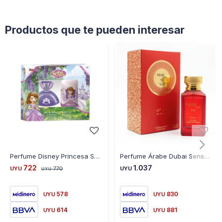
Productos que te pueden interesar
Perfume Disney Princesa Sofia 60 Ml + Gel de Ducha
Perfume Árabe Dubai Sensations Mystic Oud Red Women 100mL by Casapueblo - ROJO-AMARILLO
722
1.037
UYU
770
UYU
UYU
578
830
UYU
UYU
614
881
UYU
UYU