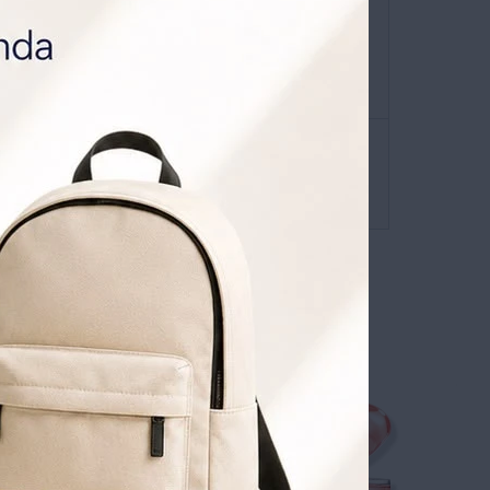
 , GRATIS POR 1 AÑO .
SOLICITALA AQUÍ


 de envíos