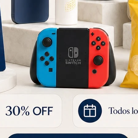
Perfume Acqua Di Gio Intense Homme Edp 50ML
ro
155
157
USD
166
USD
USD
Set Perfume Yves Sl My Self Le Perfumr Edp 40ML y 10ML
68
125
USD
132
USD