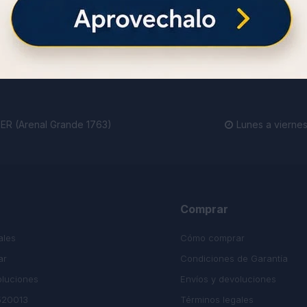
ienda.
R (Arenal Grande 1763)
Lunes a viernes

Comprar
ales
Cómo comprar
ar
Condiciones de Garantía
oluciones
Envíos y devoluciones
520013
Términos legales