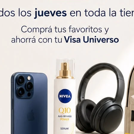
SOLO CON LA CÉDULA


Métodos y costos
r