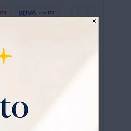
126
133
USD

s hasta en 12 cuotas sin recargo
MIENTO
 LAURENT LIBRE PARFUM 30ML+PARFUM 10ML
COMPRAR
1
sa Universo
que viene con
o
y
30% OFF todos los jueves.