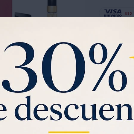
USD
Ver planes de cuota
Garantia:
POR VENCI
COFRE YVES SAINT
Ver mas
Saca gratis tu
Vi
$1000 de regal