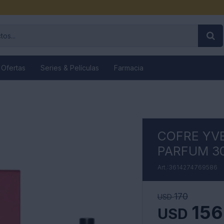
 Ofertas
Series & Películas
Farmacia
COFRE YVE
PARFUM 3
3614274769586
170
USD
156
USD