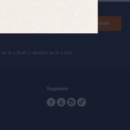
SUSCRIBIRME
 de 10 a 18.45 y sábados de 10 a 14hs.
Seguinos


