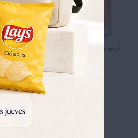
Perfume Giorgio Armani Acqua Di Gioia Edp 50 Ml Dama
Perfume Giorgio Armani My Way Ylang Edp 50 Ml DAMA
157
169
USD
USD
127
127
USD
USD
133
133
USD
USD