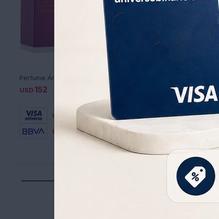
Perfume Árabe Club De Nuit Untold 100Ml By Armaf - MULTICOLOR
No disponible para reti
152
USD
165
USD
6.237
UYU
6.4
UYU
122
USD
5.037
129
UYU
USD
5.301
UYU