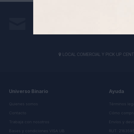
Suscríbete a nuestra newsletter
Recibe todas las novedades y ofertas de nuestra t
LOCAL COMERCIAL Y PICK UP CENTE

Universo Binario
Ayuda
Quienes somos
Términos leg
Contacto
Cómo compr
Trabaja con nosotros
Envíos y dev
Bases y condiciones VISA UB
RUT: 216359