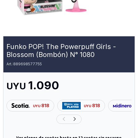
Funko POP! The Powerpuff Girls -
Blossom (Bombón) N° 1080
889698577755
1.090
UYU
818
818
UYU
UYU
U
Ver planes de cuotas hasta en 12 cuotas sin recargo