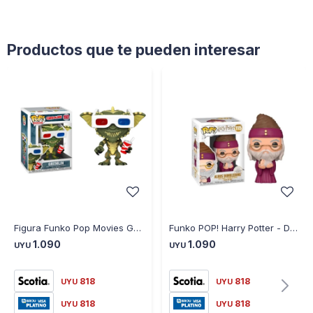
Productos que te pueden interesar
Figura Funko Pop Movies Gremlin con Lentes 3D
Funko POP! Harry Potter - Dumbledore w/Baby Harry N° 115
1.090
1.090
UYU
UYU
818
818
UYU
UYU
818
818
UYU
UYU