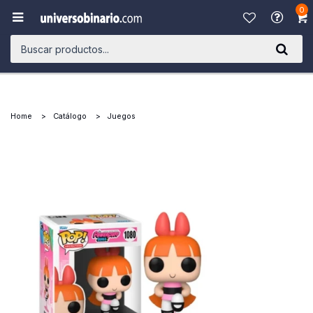
0

Home
Catálogo
Juegos