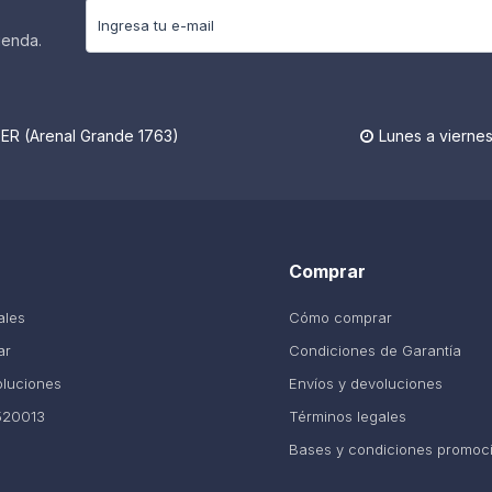
ienda.
R (Arenal Grande 1763)
Lunes a viernes

Comprar
ales
Cómo comprar
ar
Condiciones de Garantía
oluciones
Envíos y devoluciones
520013
Términos legales
Bases y condiciones promoc