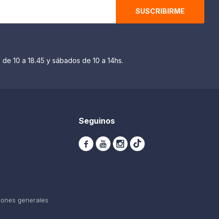
SUSCRIBIRME
 de 10 a 18.45 y sábados de 10 a 14hs.
Seguinos



iones generales