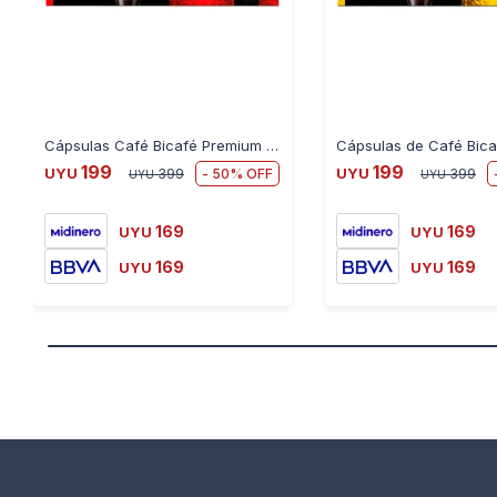
Cápsulas Café Bicafé Premium Descafeinado Nespresso X10
199
199
50
UYU
399
UYU
399
UYU
UYU
169
169
UYU
UYU
169
169
UYU
UYU