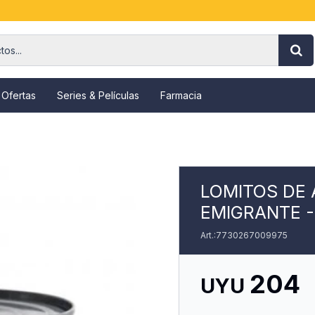
 Ofertas
Series & Películas
Farmacia
LOMITOS DE 
EMIGRANTE -
7730267009975
204
UYU