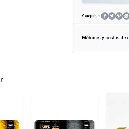




Métodos y costos de 
r