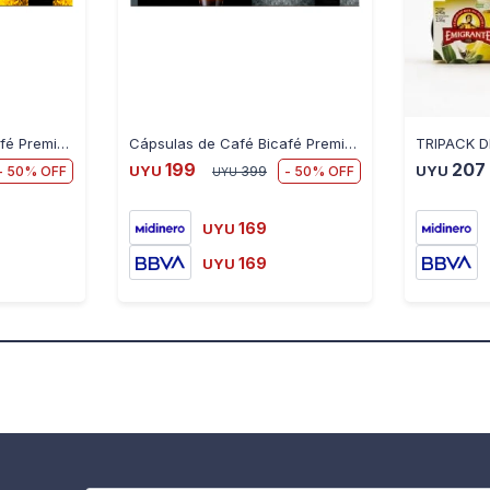
Cápsulas de Café Bicafé Premium Gold Nespresso X10
Cápsulas de Café Bicafé Premium Ristretto Nespresso X10
199
207
50
50
UYU
399
UYU
UYU
169
UYU
169
UYU