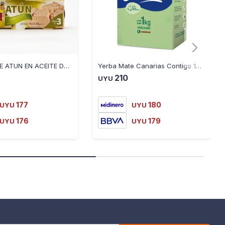
TRIPACK DE ATUN EN ACEITE DE OLIVA EMIGRANTE -80 GRS
Yerba Mate Canarias Contigo 1KG
210
UYU
177
180
UYU
UYU
176
179
UYU
UYU