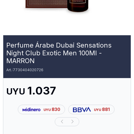
Perfume Árabe Dubai Sensations
Night Club Exotic Men 100Ml -
MARRON
7730404020726
1.037
UYU
830
881
UYU
UYU