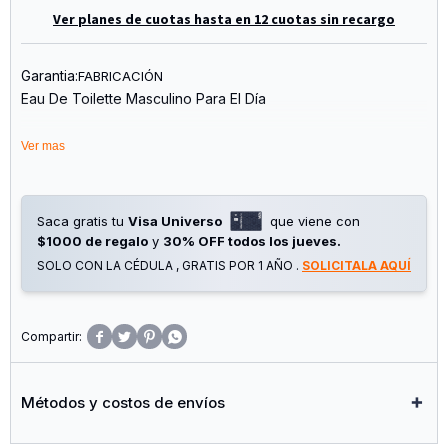
Ver planes de cuotas hasta en 12 cuotas sin recargo
Garantia:
FABRICACIÓN
Eau De Toilette Masculino Para El Día
Notas De Salida: Bergamota De Calabria Y Pimienta
Ver mas
Notas De Corazón: Pimienta De Sichuan, Lavanda, Pimienta
Rosa,
Vetiver, Pachulí, Geranio Y Elemí
Notas De Fondo: Ambroxan, Cedro Y Ládano
Saca gratis tu
Visa Universo
que viene con
$1000 de regalo
y
30% OFF todos los jueves.
SOLO CON LA CÉDULA , GRATIS POR 1 AÑO .
SOLICITALA AQUÍ




Métodos y costos de envíos