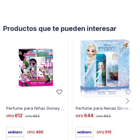
Productos que te pueden interesar
Perfume para Niñas Disney Minnie Splash +Shower Gel
Perfume para Nenas Disney Frozen B Splash + Shower Gel
612
644
UYU
652
UYU
653
UYU
UYU
490
515
UYU
UYU