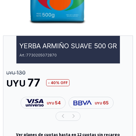
YERBA ARMIÑO SUAVE 500 GR
7730205072870
130
UYU
77
UYU
40
54
65
UYU
UYU
Ver planes de cuotas hasta en 12 cuotas sin recargo