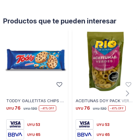
Productos que te pueden interesar
TODDY GALLETITAS CHIPS 126 GR
ACEITUNAS DOY PACK VERDES RODAJAS RIO DE LA PLATA 300 GR
76
76
UYU
130
UYU
130
41
41
UYU
UYU
53
53
UYU
UYU
65
65
UYU
UYU