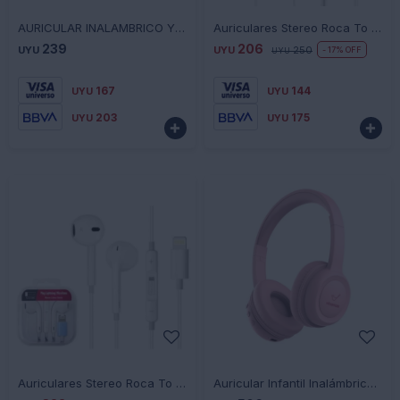
-
+
-
+
AURICULAR INALAMBRICO Y08 COLORES VARIOS UR673
Auriculares Stereo Roca To Go 3,5Mm Universo Binario - BLANCO
239
206
UYU
UYU
250
17
UYU
167
144
UYU
UYU
203
175
UYU
UYU


-
+
-
+
Auriculares Stereo Roca To Go Lightning Universo Binario - BLANCO
Auricular Infantil Inalámbrico Gorsun E63 con Bluetooth - ROSA