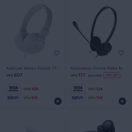
-
+
-
+
Auricular Stereo Gorsun 778 Cable De 120Cm Universo Binario - BLANCO
Auriculares Vincha Xtrike Me GH-102
607
177
UYU
UYU
358
50
UYU
425
124
UYU
UYU
516
150
UYU
UYU

