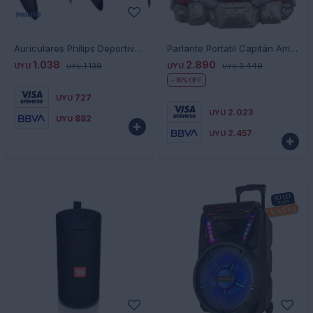
-
+
-
+
Auriculares Philips Deportivos TA1105 - NEGRO
Parlante Portatil Capitán América VI-B72CA.EXV1
1.038
2.890
UYU
1.139
UYU
3.449
UYU
UYU
16
727
UYU
2.023
UYU
882
UYU

2.457
UYU
