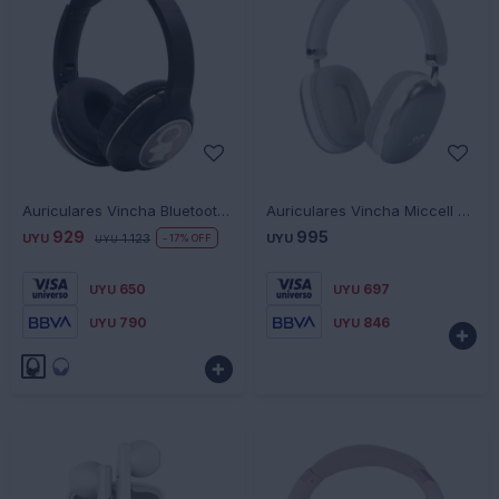
-
+
-
+
Auriculares Vincha Bluetooth AK-67 Spaceman - NEGRO
Auriculares Vincha Miccell VQ-B12 Bluetooth - GRIS
929
995
UYU
1.123
UYU
17
UYU
650
697
UYU
UYU
790
846
UYU
UYU

