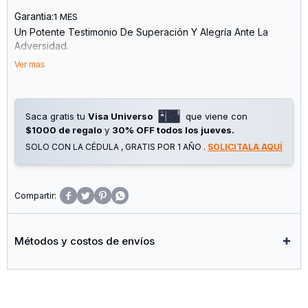
Garantia:
1 MES
Un Potente Testimonio De Superación Y Alegría Ante La
Adversidad.
Ver mas
Un Día, La Vida Se Detuvo. Y, Sin Embargo, Siguió.
A Los Diecisiete Años, Un Accidente De Tránsito Cambió
Para Siempre La Existencia De Alejandra Forlán. Perdió La
Saca gratis tu
Visa Universo
que viene con
Movilidad De Su Cuerpo, Perdió La Construcción De Su
$1000 de regalo
y
30% OFF todos los jueves.
Futuro Que Llevaba En La Mente Y Corazón. Pero No Perdió
SOLO CON LA CÉDULA , GRATIS POR 1 AÑO .
SOLICITALA AQUÍ
Algo Esencial: El Deseo Profundo De Vivir. Este Libro Nace
De Ese Punto Exacto En El Que Todo Parece Haberse Roto
Y, Aun Así, Algo Decide Mantenerse En Pie.




Métodos y costos de envíos