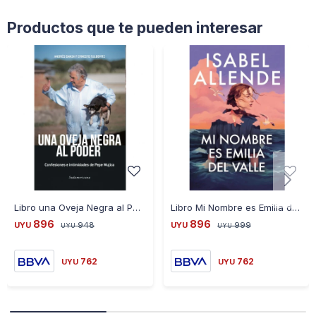
Productos que te pueden interesar
Libro una Oveja Negra al Poder Andrés Danza
Libro Mi Nombre es Emilia del Valle Isabel Allende
896
896
UYU
948
UYU
999
UYU
UYU
762
762
UYU
UYU