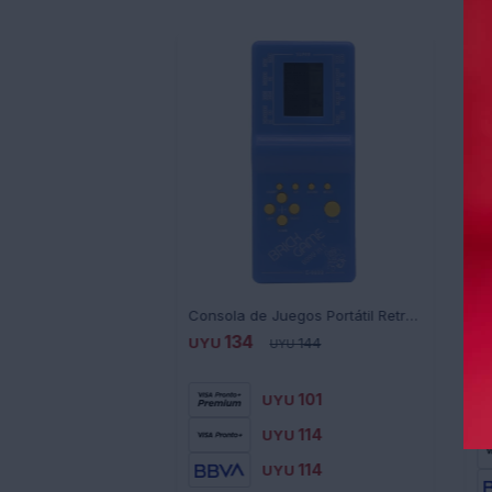
Consola de Juegos Portátil Retro Tetris 9999 en 1 - AZUL-NEGRO
134
UYU
144
U
UYU
101
UYU
114
UYU
114
UYU