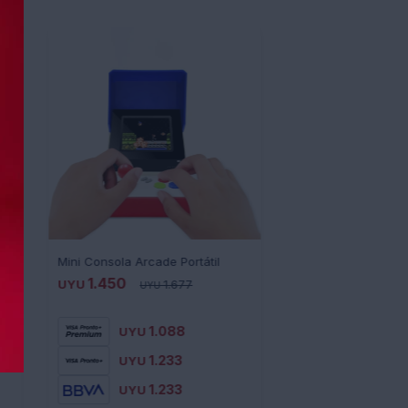
ojuegos Classic Super Mini 167 en 1 Retro
Mini Consola Arcade Portátil
1.450
UYU
1.677
UYU
1.088
UYU
1.233
UYU
1.233
UYU