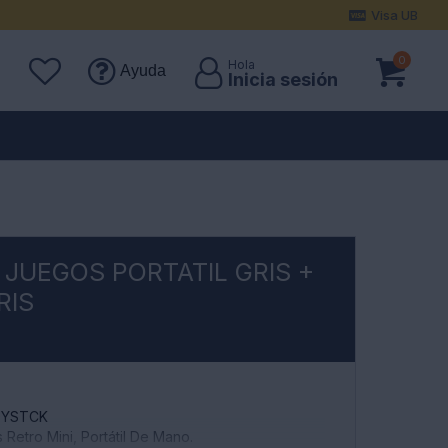
Visa UB
0
Ayuda
JUEGOS PORTATIL GRIS +
RIS
JOYSTCK
Retro Mini, Portátil De Mano.