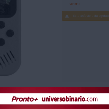
400 En 1.
Ver mas
Función Retroiluminada D
Cable Av De 1.5 Metros 
Este artículo está agotad
Material: Abs
Pantalla: 3.0hd.
Batería:1020mah/Batería L
Potencia De Entrada: 5v.
r