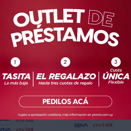
Consola Portátil Retroiluminada Tetris
Consola de Vide
384
1.303
YU
599
UYU
1.392
UYU
UYU
35
977
UYU
288
UYU
1.108
UYU
326
UYU
1.108
UYU
326
UYU