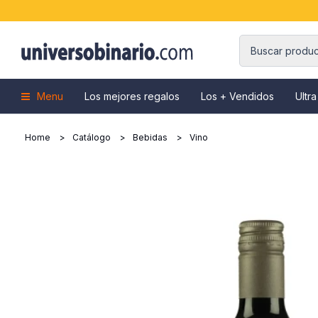
Menu
Los mejores regalos
Los + Vendidos
Ultra
Home
Catálogo
Bebidas
Vino