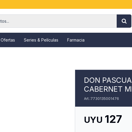
 Ofertas
Series & Películas
Farmacia
DON PASCUAL
CABERNET M
7730135001476
127
UYU