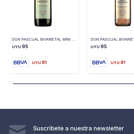
DON PASCUAL BIVARIETAL MINI MALBEC CABERNET 187ML
95
95
UYU
UYU
81
81
UYU
UYU
Suscríbete a nuestra newsletter