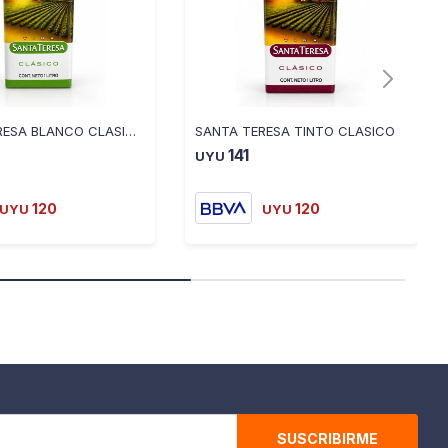
SANTA TERESA BLANCO CLASICO
SANTA TERESA TINTO CLASICO
141
UYU
120
120
UYU
UYU
SUSCRIBIRME