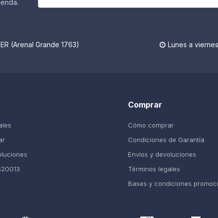
ienda.
R (Arenal Grande 1763)
Lunes a viernes

Comprar
ales
Cómo comprar
ar
Condiciones de Garantía
oluciones
Envíos y devoluciones
520013
Términos legales
Bases y condiciones promoc