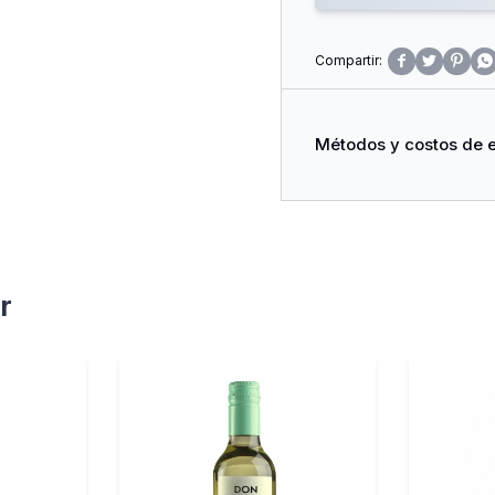




Métodos y costos de 
r