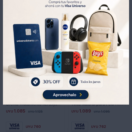
Productos que te pueden interesar
Crema Tratamiento Kerasys 35781 Moisture Ampoule 300ML
Tinta Natural para Pelo Henna Crema 70 Ml - CHOCOLATE
1.085
1.089
UYU
1.125
UYU
1.095
UYU
UYU
760
762
UYU
UYU