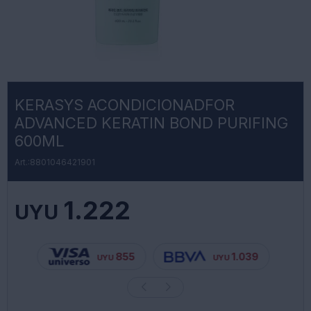
KERASYS ACONDICIONADFOR
ADVANCED KERATIN BOND PURIFING
600ML
8801046421901
1.222
UYU
855
1.039
UYU
UYU