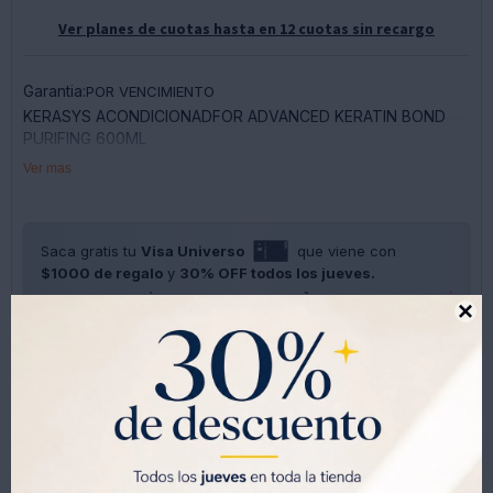
Ver planes de cuotas hasta en 12 cuotas sin recargo
Garantia:
POR VENCIMIENTO
KERASYS ACONDICIONADFOR ADVANCED KERATIN BOND
PURIFING 600ML
Ver mas
Saca gratis tu
Visa Universo
que viene con
$1000 de regalo
y
30% OFF todos los jueves.
SOLO CON LA CÉDULA , GRATIS POR 1 AÑO .
SOLICITALA AQUÍ





Métodos y costos de envíos