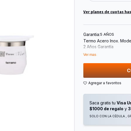
Ver planes de cuotas has
Garantia:
5 AÑOS
Termo Acero Inox. Mode
2 Años Garantía
Doble Capa
Ver mas
Tapón Cebador (+1 Extr
Capacidad 750ml.
C
Mate Acero Inox. Doble
Saca gratis tu
Visa U
$1000 de regalo
y
3
SOLO CON LA CÉDULA , GR