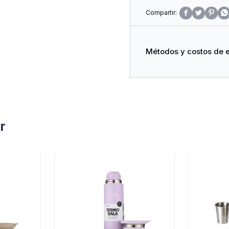




Métodos y costos de 
r