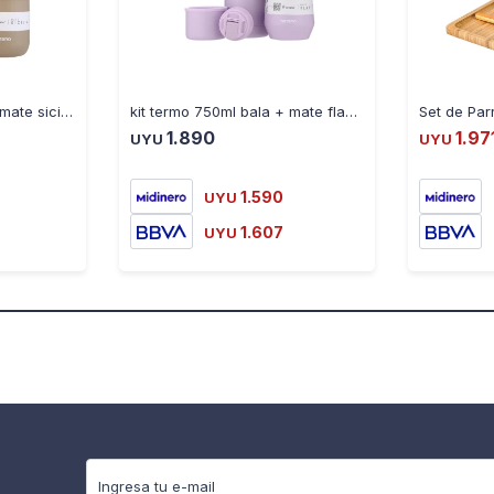
kit termo 750ml bala + mate sicilia arena
kit termo 750ml bala + mate flap lila
1.890
1.97
UYU
UYU
1.590
UYU
1.607
UYU