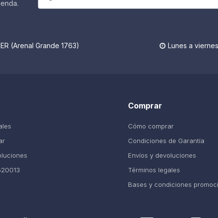
ienda.
R (Arenal Grande 1763)
Lunes a viernes

Comprar
ales
Cómo comprar
ar
Condiciones de Garantía
oluciones
Envíos y devoluciones
520013
Términos legales
Bases y condiciones promoc