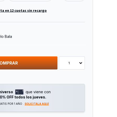
ta en 12 cuotas sin recargo
lo Bala
a)
OMPRAR
1
 Capa - Modelo Flap
niverso
que viene con
0% OFF todos los jueves.
ATIS POR 1 AÑO .
SOLICITALA AQUÍ