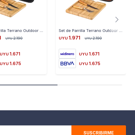
Set de Parrilla Terrano Outdoor Completo - NEGRO
Set de Parrilla Terrano Outdoor Completo - MARRON
1
1.971
2.190
UYU
2.190
UYU
UYU
1.671
1.671
UYU
UYU
1.675
1.675
UYU
UYU
SUSCRIBIRME