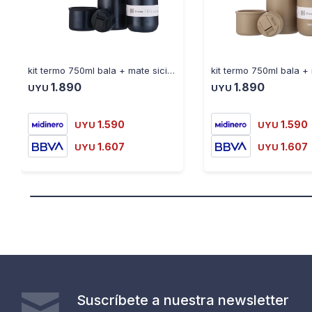
kit termo 750ml bala + mate sicilia azul metalizado
1.890
1.890
UYU
UYU
1.590
1.590
UYU
UYU
1.607
1.607
UYU
UYU
Suscríbete a nuestra newsletter