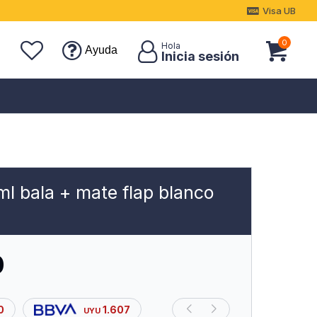
Visa UB
0
Ayuda
ml bala + mate flap blanco
0
0
1.607
UYU