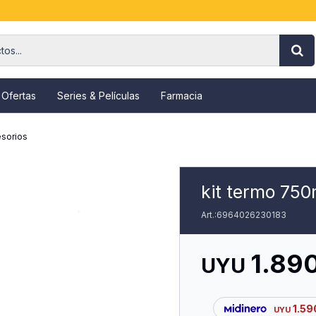
 Ofertas
Series & Películas
Farmacia
sorios
kit termo 750
6964026230183
1.89
UYU
1.59
UYU