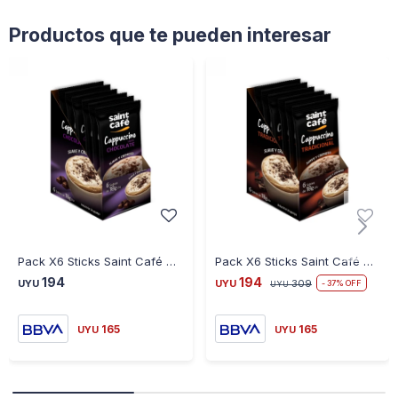
Productos que te pueden interesar
Pack X6 Sticks Saint Café Cappuccino Chocolate
Pack X6 Sticks Saint Café Cappuccino Tradicional
194
194
UYU
UYU
309
37
UYU
165
165
UYU
UYU