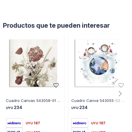
Productos que te pueden interesar
Cuadro Canvas 543058-01 30X30CM Flores Beige
Cuadro Canva 543055-02 30X30CM Astronauta
234
234
UYU
UYU
187
187
UYU
UYU