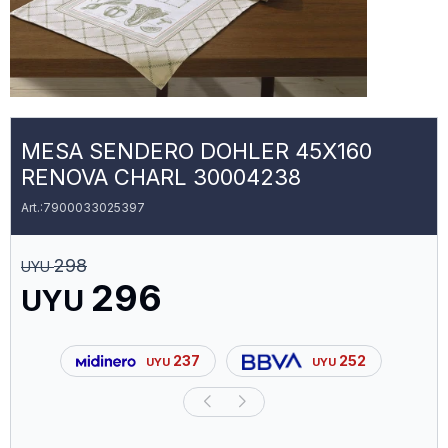
MESA SENDERO DOHLER 45X160
RENOVA CHARL 30004238
7900033025397
298
UYU
296
UYU
237
252
UYU
UYU