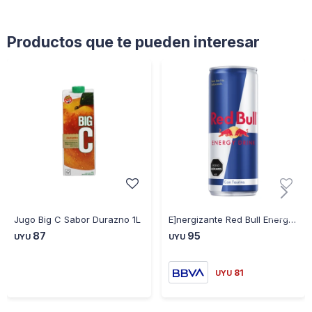
Productos que te pueden interesar
Jugo Big C Sabor Durazno 1L
E]nergizante Red Bull Energy Drink 250ML
87
95
UYU
UYU
81
UYU