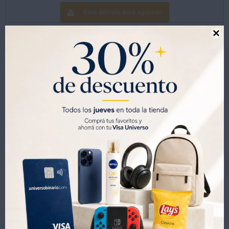
Este artículo está agotado.

Productos que te pueden interesar
Stick de Maní Tostado Emigrante sin Sal 30G
ARVEJAS RIO DE LA PLATA 300 GR
21
21
UYU
UYU
36
41
UYU