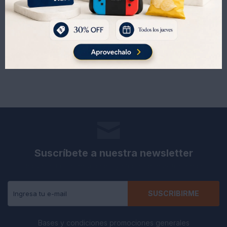
15
15
UYU
UYU
18
18
UYU
UYU
Suscríbete a nuestra newsletter
Recibe todas las novedades y ofertas de nuestra tienda.
SUSCRIBIRME
Bases y condiciones promociones generales