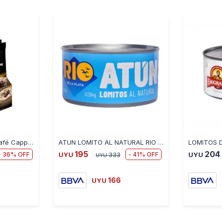
Pack X6 Sticks Saint Café Cappuccino Vainilla
ATUN LOMITO AL NATURAL RIO DE LA PLATA 354 GR
195
204
36
41
UYU
333
UYU
UYU
166
UYU