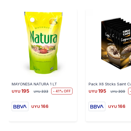
MAYONESA NATURA 1 LT
195
195
41
UYU
333
UYU
309
UYU
UYU
166
166
UYU
UYU