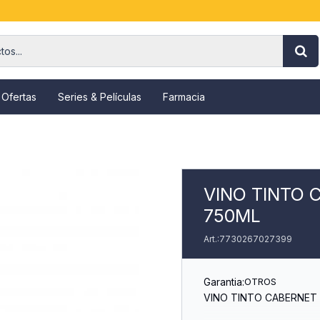
 Ofertas
Series & Películas
Farmacia
VINO TINTO 
750ML
7730267027399
Garantia:
OTROS
VINO TINTO CABERNET