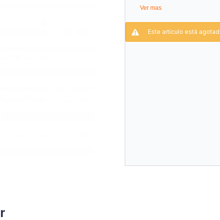
Ver mas
Este artículo está agotad
r