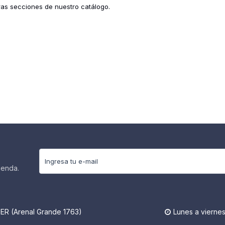
tras secciones de nuestro catálogo.
ienda.
R (Arenal Grande 1763)
Lunes a viernes
