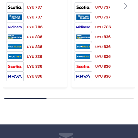
Cantidad de Jugadores: 2 a 5 Jugadores
737
737
UYU
UYU
Edad: +4 Años
737
737
UYU
UYU
Incluye:
786
786
UYU
UYU
836
836
UYU
UYU
2 Ruletas
836
836
UYU
UYU
Sílabas
836
836
UYU
UYU
Imágenes
836
836
UYU
UYU
Palabras
836
836
UYU
UYU
Objetivo:
Invita a los Jugadores a Formar Palabras a Partir de
Imágenes con sus Sílabas Correspondientes. se Exploran
Sonidos y Estructuras Básicas del Lenguaje Escrito de
Manera Lúdica y Dinámica.
Tiene Dos Niveles de Dificultad.