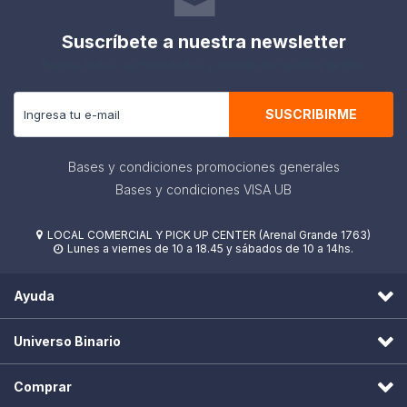
¿qué Habilidades Desarrolla?
Suscríbete a nuestra newsletter
- el Reconocimiento de Letras, Sílabas y Palabras.
Recibe todas las novedades y ofertas de nuestra tienda.
- la Conciencia Fonológica.
- la Atención, Memoria y Categorización
- la Correspondencia Entre Lenguaje Oral y Escrito
SUSCRIBIRME
contiene:
- 2 Ruletas con 6 Consonantes.
Bases y condiciones promociones generales
- Tarjetas Redondas de Sílabas.
Bases y condiciones VISA UB
- Cartas con las Palabras Escritas.
- Cartas con las Imágenes Correspondientes a las Palabras
Escritas.
LOCAL COMERCIAL Y PICK UP CENTER (Arenal Grande 1763)

Lunes a viernes de 10 a 18.45 y sábados de 10 a 14hs.

Cantidad de Jugadores: de 2 a 5.
Ayuda
Universo Binario
Comprar