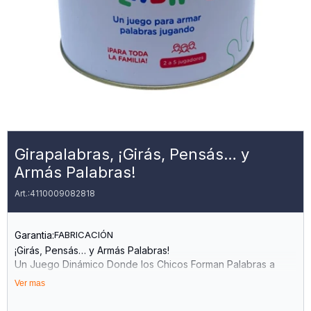
Girapalabras, ¡Girás, Pensás… y
Armás Palabras!
4110009082818
Garantia:
FABRICACIÓN
¡Girás, Pensás… y Armás Palabras!
Un Juego Dinámico Donde los Chicos Forman Palabras a
Partir de Imágenes y Sílabas, Explorando Sonidos y
Ver mas
Estructuras del Lenguaje de Forma Divertida.