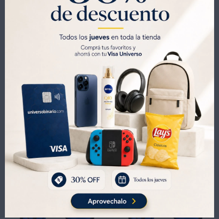
SOLO CON LA CÉDULA , GRATIS POR 1 AÑO .
SOLICITALA AQUÍ




Métodos y costos de envíos
Productos que te pueden interesar