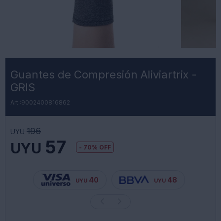
Guantes de Compresión Aliviartrix -
GRIS
9002400816862
196
UYU
57
UYU
70
40
48
UYU
UYU