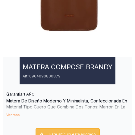
MATERA COMPOSE BRANDY
6964090800879
Garantia:
1 AÑO
Matera De Diseño Moderno Y Minimalista, Confeccionada En
Material Tipo Cuero Que Combina Dos Tonos: Marrón En La
Parte Inferior Y Beige En La Parte Superior, Creando Un
Ver mas
Contraste Elegante Y Distintivo.
Cuenta Con Asas Cortas En Color Marrón, Firmes Y
Resistentes, Ideales Para Llevarla Cómodamente En La Mano.
Este artículo está agotado.