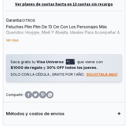
Ver planes de cuotas hasta en 12 cuotas sin recargo
Garantia:
OTROS
Peluches Plim Plim De 13 Cm Con Los Personajes Más
Queridos: Hoggie, Meili Y Abejita. Ideales Para Acompañar A
Los Más Chicos En Sus Momentos De Juego, Descanso Y
Ver mas
Aprendizaje.
Con Un Diseño Colorido Y Una Textura Súper Suave, Estos
Peluches Están Pensados Para Estimular La Imaginación Y
Saca gratis tu
Visa Universo
que viene con
Brindar Compañía Desde Los Primeros Meses.
$1000 de regalo
y
30% OFF todos los jueves.
SOLO CON LA CÉDULA , GRATIS POR 1 AÑO .
SOLICITALA AQUÍ
? Características:
Personajes: Plimplim, Hoggie, Meili Y Abejita
Tamaño: 13 Cm




Material Suave Y Agradable Al Tacto
Colores Vivos Y Diseño Atractivo
Livianos Y Fáciles De Manipular
Métodos y costos de envíos
Ideales Para Bebés Y Niños Pequeños