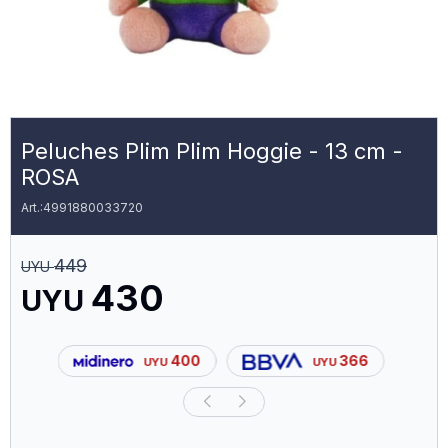
Peluches Plim Plim Hoggie - 13 cm -
ROSA
4991880033720
449
UYU
430
UYU
400
366
UYU
UYU