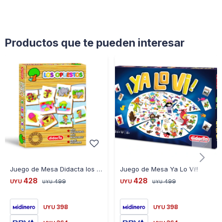
?? Beneficios:
Estimulan La Imaginación Y El Juego Simbólico
Brindan Contención Y Compañía
Productos que te pueden interesar
Perfectos Para Llevar A Todos Lados
?? Ideal Para: Regalo, Primeros Juguetes O Fans De Plim Plim
Juego de Mesa Didacta los Opuestos Didacta
Juego de Mesa Ya Lo Vi!!
428
428
UYU
499
UYU
499
UYU
UYU
398
398
UYU
UYU