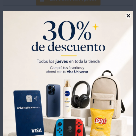

Productos que te pueden interesar
Pastillero Organizador Semanal con División Horaria
SET VASO Y JARRA DE VIDRIO RY6005
104
108
UYU
126
UYU
129
17
16
UYU
UYU
73
76
UYU
UYU