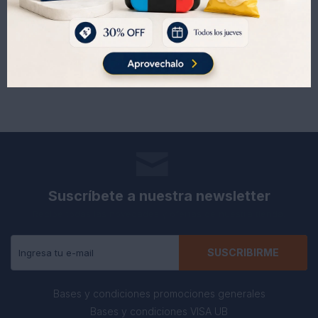
88
92
UYU
UYU
Suscríbete a nuestra newsletter
Recibe todas las novedades y ofertas de nuestra tienda.
SUSCRIBIRME
Bases y condiciones promociones generales
Bases y condiciones VISA UB