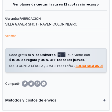
Ver planes de cuotas hasta en 12 cuotas sin recargo
Garantia:
FABRICACIÓN
SILLA GAMER SHOT- RAVEN COLOR NEGRO
ESPECIFICACIONES
Ver mas
Marca: Shot Gaming
Modelo: SHOT-RAVEN
Tipo: Silla Gamer
Saca gratis tu
Visa Universo
que viene con
Color: Negro
$1000 de regalo
y
30% OFF todos los jueves.
Material: Tejido tecnológico Suave y Resistente, espuma de
SOLO CON LA CÉDULA , GRATIS POR 1 AÑO .
SOLICITALA AQUÍ
alta densidad, sistema de resortes individuales tipo pocket
Altura Regulable: Sí
Apoyabrazos: 4D ajustables (altura, profundidad, lateralidad
y rotación)




Masajeador lumbar: Sí
Ruedas: 5, giratorias, silenciosas
Base: Polímero reforzado negro mate con estructura de
Métodos y costos de envíos
rejilla
Pistón de gas: Pistón de gas KGS Clase 4 verificado por SGS