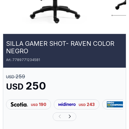
SILLA GAMER SHOT- RAVEN COLOR
NEGRO
7789771234581
259
USD
250
USD
190
243
USD
USD