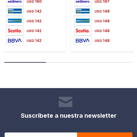
160
167
USD
USD
142
148
USD
USD
142
148
USD
USD
142
148
USD
USD
142
148
USD
USD
Suscríbete a nuestra newsletter
Recibe todas las novedades y ofertas de nuestra tienda.