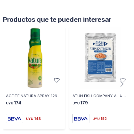
Productos que te pueden interesar
ACEITE NATURA SPRAY 126 ML - AMARILLO
ATUN FISH COMPANY AL NATURAL POUCH X 250 GRS
174
179
UYU
UYU
148
152
UYU
UYU