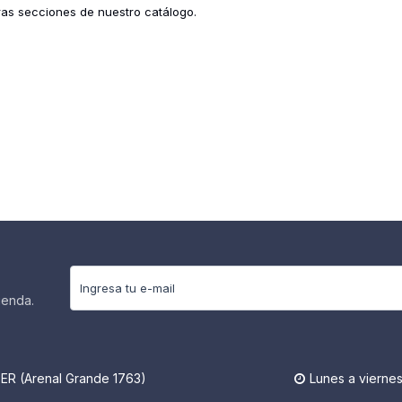
tras secciones de nuestro catálogo.
ienda.
R (Arenal Grande 1763)
Lunes a viernes
