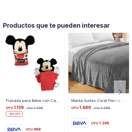
Productos que te pueden interesar
Frazada para Bebe con Capucha Diseño Original Mickey
Manta Surtex Coral Fleece 1 Plaza - GRIS
1.139
1.489
UYU
1.406
UYU
1.499
UYU
UYU
18
1.266
UYU
968
UYU