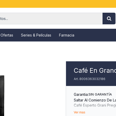
 Ofertas
Series & Películas
Farmacia
Café En Grano 
8006363032186
Garantia:
SIN GARANTÍA
Saltar Al Comienzo De L
Café Esperto Grani Preg
Sku096080390
Ver mas
El Café En Grano Pregia