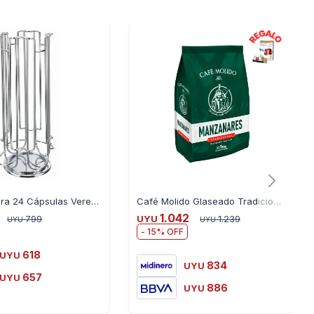
e Gustos Y Necesidades. Para Quienes Aman
tas Preparaciones, Moliendo Los Granos En El
 El Aroma Del Café.
Soporte para 24 Cápsulas Verenna Dolce Gusto 33CM
Café Molido Glaseado Tradicional Manzanares 1KG
1.042
799
UYU
1.239
UYU
UYU
15
618
UYU
834
UYU
657
UYU
886
UYU