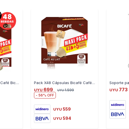
Satisfacer Todo Tipo D
Experimentar Con Distin
Momento Para Conservar
Pack X48 Cápsulas de Café Bicafé Au Lait Descafeinado
Pack X48 Cápsulas Bicafé Café Au Lait
699
773
UYU
1.599
UYU
UYU
56
559
UYU
594
UYU