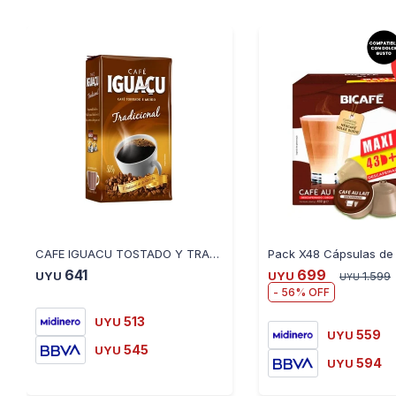
CAFE IGUACU TOSTADO Y TRADICIONAL 500G
641
699
UYU
UYU
1.599
UYU
56
513
UYU
559
UYU
545
UYU
594
UYU