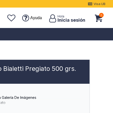
Visa UB
0
Ayuda
Bialetti Pregiato 500 grs.
a Galería De Imágenes
iato
to Es Una Mezcla Suave Y Ligera.