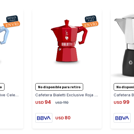
ro
No disponible para retiro
No disponi
Cafetera Bialetti Exclusive Celeste 6 Pocillos (Aluminio) - CELESTE
Cafetera Bialetti Exclusive Roja 6 Pocillos (Aluminio) - ROJO
94
99
USD
110
USD
USD
80
USD