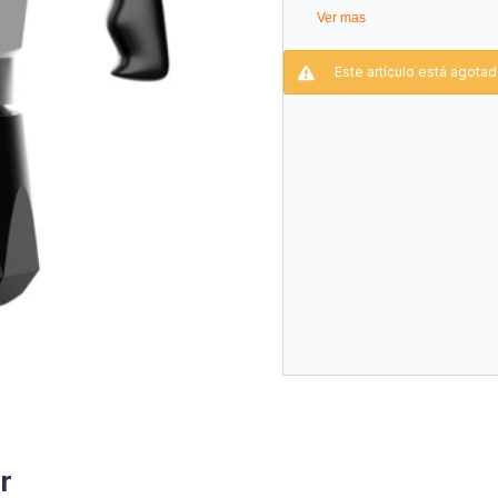
Exclusiva Tecnología de
Ver mas
Resultado en Taza Simila
Intenso y con una Crema
Este artículo está agotad
El Nuevo Diseño, Inspir
una Mejor Distribución d
una Mejor Dosificación
Anti-quemaduras, para G
r