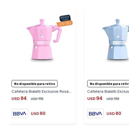
No disponible para retiro
No disponible para reti
Cafetera Bialetti Exclusive Rosada 6 Pocillos (Aluminio) - ROSA
94
94
USD
110
USD
110
USD
USD
80
80
USD
USD