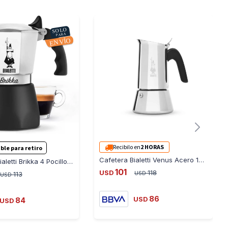
Recibilo en
2 HORAS
ble para retiro
Cafetera Bialetti Venus Acero 10 Pocillos - ACERO-INOXIDABLE
Cafetera Bialetti Brikka 4 Pocillos Aluminio - ALUMINIO
101
USD
118
USD
113
USD
86
USD
84
USD