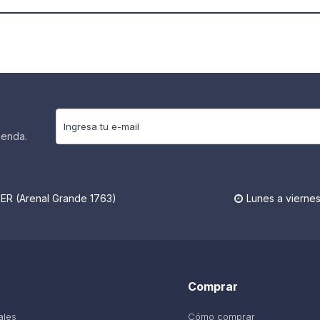
ienda.
R (Arenal Grande 1763)
Lunes a viernes

Comprar
ales
Cómo comprar