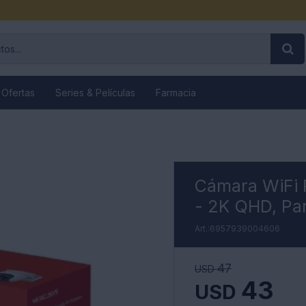
 Ofertas
Series & Películas
Farmacia
Cámara WiFi
- 2K QHD, Pa
6957939004606
47
USD
43
USD