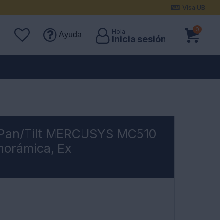
Visa UB
0
Ayuda
 Pan/Tilt MERCUSYS MC510
norámica, Ex