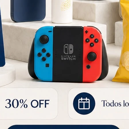
Cámara WiFi Pan/Tilt MERCUSYS MC210 - 2K, 3MP Movimiento
LAMPARA RECARGABLE FLEXIBLE XIAOMI
1.364
1.80
5
UYU
UYU
955
UYU
1.159
UYU