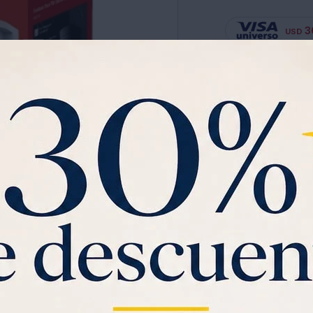
3
USD
Ver planes de cuotas has
Garantia:
2 AÑOS
Especificaciones
Marca: Tp-Link
Ver mas
Modelo: Mercusys Mc51
Tipo: Cámara Wifi
Sensor De Imagen: 1/3“
C
Resolución: 2304 × 1296
Rango De Visualización: 8
Saca gratis tu
Visa U
$1000 de regalo
y
3