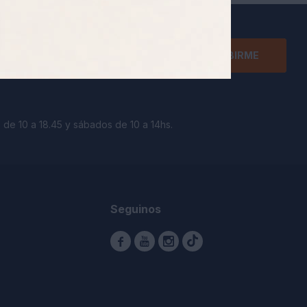
SUSCRIBIRME
 de 10 a 18.45 y sábados de 10 a 14hs.
Seguinos


