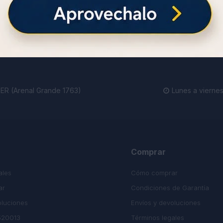
ienda.
R (Arenal Grande 1763)
Lunes a viernes

Comprar
ales
Cómo comprar
ar
Condiciones de Garantía
oluciones
Envíos y devoluciones
520013
Términos legales