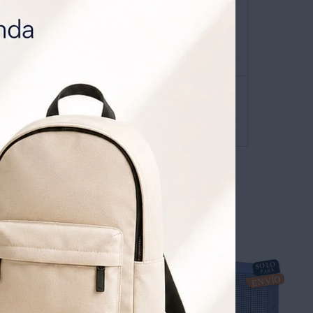
ATIS POR 1 AÑO .
SOLICITALA AQUÍ
envíos