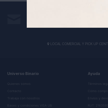
Suscríbete a nuestra newsletter
Recibe todas las novedades y ofertas de nuestra t
LOCAL COMERCIAL Y PICK UP CENTE

Universo Binario
Ayuda
Quienes somos
Términos leg
Contacto
Cómo compr
Trabaja con nosotros
Envíos y dev
Bases y condiciones VISA UB
RUT: 216359