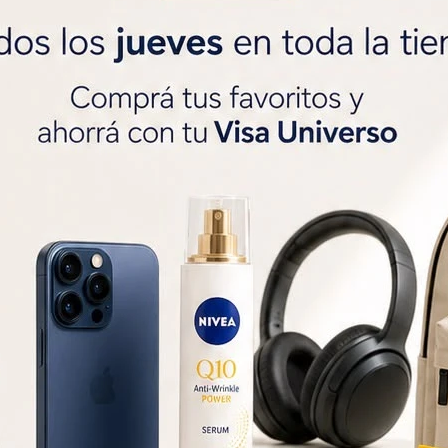
SOLO CON LA CÉDULA , GR




Métodos y costos de 
r