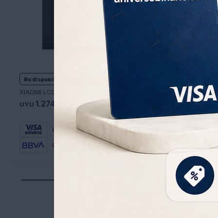
No disponible para retiro
32
1
USD
38
USD
XIAOMI LCD WRITING 13,5" COLOR EDITION
1.274
UYU
22
USD
892
UYU
27
USD
1.083
UYU