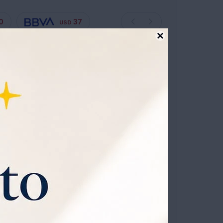
0
37
USD

ta en 12 cuotas sin recargo
0
OMPRAR
1
 Px
7° (Diagonal), 74° (Horizontal), 40° (Vertical)
niverso
que viene con
0% OFF todos los jueves.