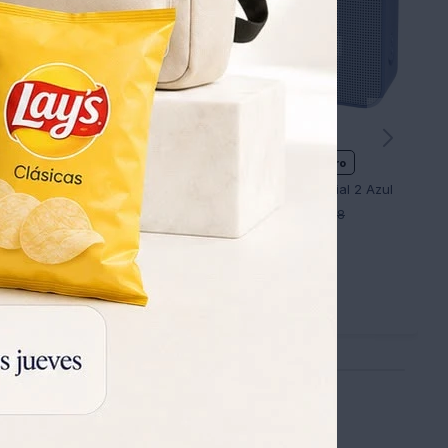
AFEITADORA INALÁMBRICA XIAOMI -SHAVER S301
No disponible para retiro
4
Parlante Jbl Go Essential 2 Azul
1.809
UYU
1.888
UYU
1.263
UYU
1.266
1.533
UYU
UYU
1.538
UYU