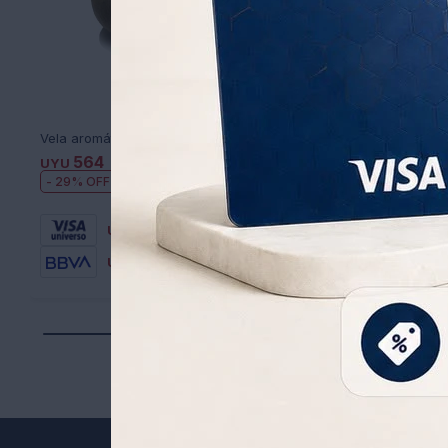
Vela aromática en envase de Coco Natural
564
565
UYU
799
UYU
589
UYU
UYU
29
396
UYU
395
UYU
480
UYU
479
UYU