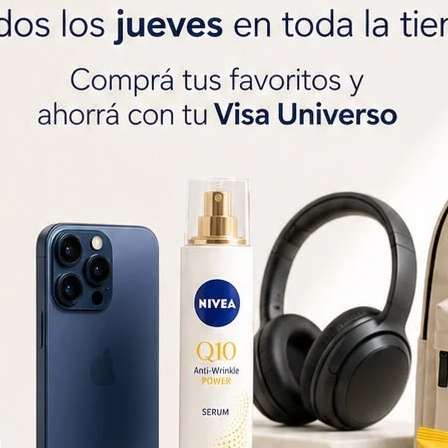




Métodos y costos de 
r