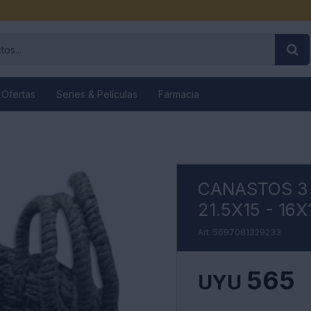
 Ofertas
Series & Películas
Farmacia
CANASTOS 3
21.5X15 - 16
5697081329233
565
UYU