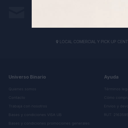
Suscríbete a nuestra newsletter
Recibe todas las novedades y ofertas de nuestra t
LOCAL COMERCIAL Y PICK UP CENTE

Universo Binario
Ayuda
Quienes somos
Términos leg
Contacto
Cómo compr
Trabaja con nosotros
Envíos y dev
Bases y condiciones VISA UB
RUT: 216359
Bases y condiciones promociones generales