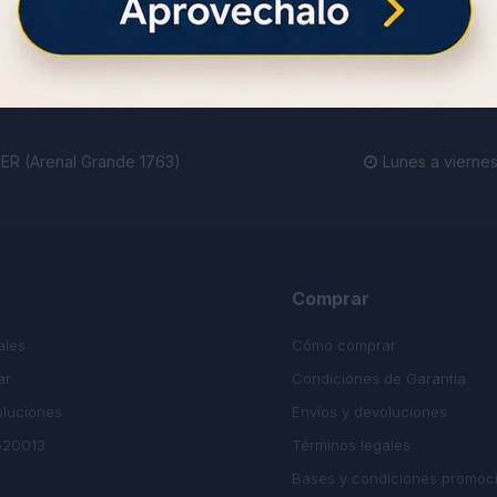
ienda.
R (Arenal Grande 1763)
Lunes a viernes

Comprar
ales
Cómo comprar
ar
Condiciones de Garantía
oluciones
Envíos y devoluciones
520013
Términos legales
Bases y condiciones promoc