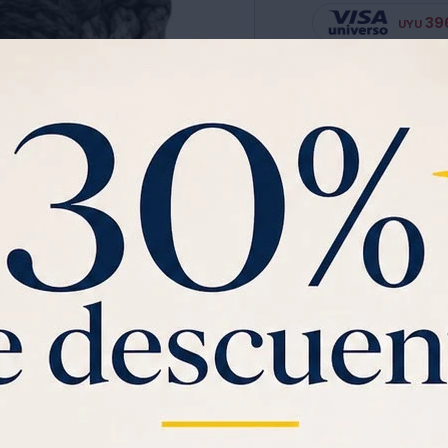
39
UYU
Ver planes de cuotas has
Garantia:
FABRICACIÓN
CANASTOS 3 UNIDADES C
Ver mas
C
Saca gratis tu
Visa U
$1000 de regalo
y
3
SOLO CON LA CÉDULA , GR