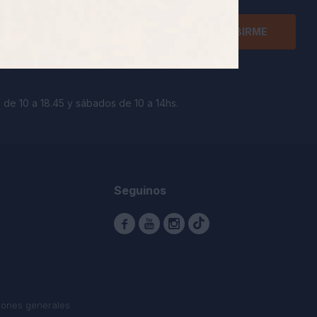
SUSCRIBIRME
 de 10 a 18.45 y sábados de 10 a 14hs.
Seguinos



iones generales