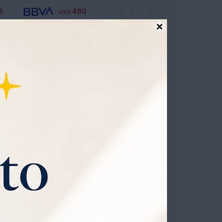
6
480
UYU

ta en 12 cuotas sin recargo
OLOR GRIS 21.5X15 - 16X14 - 15X12 HP0057
OMPRAR
1
niverso
que viene con
0% OFF todos los jueves.
ATIS POR 1 AÑO .
SOLICITALA AQUÍ