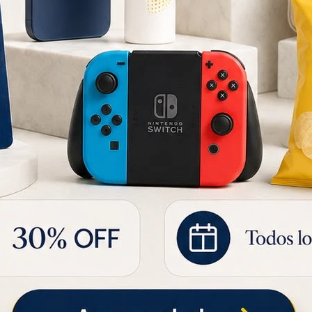
Lunchera de Neopreno Brio Stitch BR35-STITCH26 con Cierre - STITCH-LOVE
Lunchera de Neopreno Brio BR35-PRS26 Princesas
565
567
UYU
589
UYU
UYU
396
UYU
480
UYU