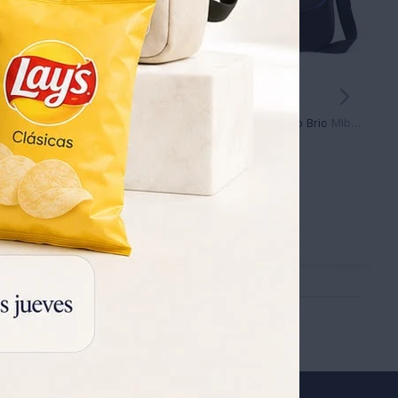
SET CONTENEDORES HERMETICOS ACRILICO 3X950ML + 2X1300ML - TRANSPARENTE
Lunchera de Neopreno Brio Mlb-blk con Correa con Cierre
570
30
819
UYU
590
UYU
UYU
397
399
UYU
UYU
482
485
UYU
UYU