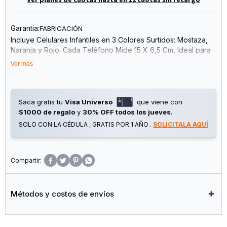
Garantia:
FABRICACIÓN
Incluye Celulares Infantiles en 3 Colores Surtidos: Mostaza,
Naranja y Rojo. Cada Teléfono Mide 15 X 6,5 Cm, Ideal para
las Pequeñas Manos de los Niños.
Ver mas
Perfectos para Estimular el Juego Imaginativo, la Curiosidad
y la Diversión, con un Diseño Colorido y Atractivo para los
Más Pequeños. Ideal para Regalos, Jugueterías y Ventas por
Saca gratis tu
Visa Universo
que viene con
Impulso.
$1000 de regalo
y
30% OFF todos los jueves.
SOLO CON LA CÉDULA , GRATIS POR 1 AÑO .
SOLICITALA AQUÍ
Imagen Meramente Ilustrativo




Métodos y costos de envíos