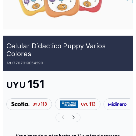
Celular Didactico Puppy Varios
Colores
7707319854290
151
UYU
113
113
UYU
UYU
UY
Ver planes de cuotas hasta en 12 cuotas sin recargo