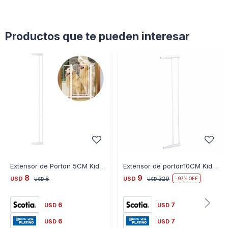
Productos que te pueden interesar
Extensor de Porton 5CM Kiddo Bebesit con Pintura Epoxy
Extensor de porton10CM Kiddo Bebesit con Estructura de Acero
8
9
USD
8
USD
329
97
USD
USD
6
7
USD
USD
6
7
USD
USD