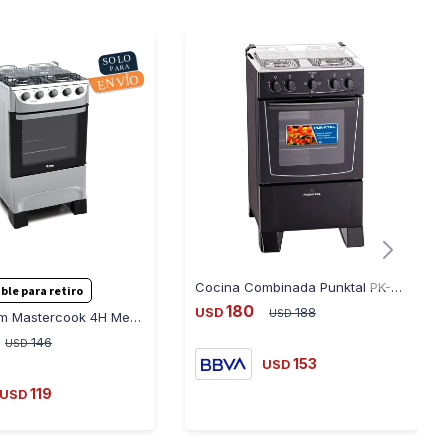
Cocina Combinada Punktal PK-509 - NEGRO
ble para retiro
180
USD
188
USD
Cocina Tem Mastercook 4H Mesada con Contención Líquidos
146
USD
153
USD
119
USD