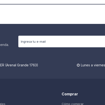
ienda.
R (Arenal Grande 1763)
Lunes a viernes

Comprar
ales
Cómo comprar