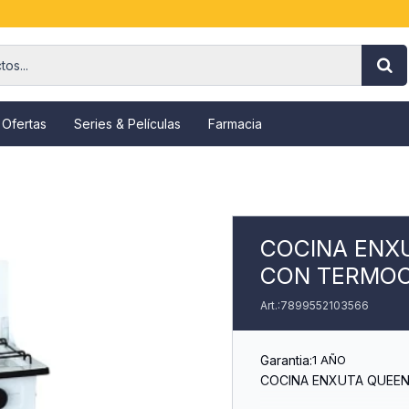
 Ofertas
Series & Películas
Farmacia
COCINA ENX
CON TERMOC
7899552103566
Garantia:
1 AÑO
COCINA ENXUTA QUEEN