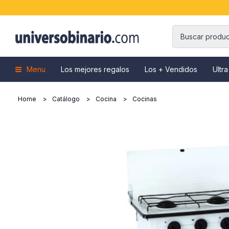
Menu
Los mejores regalos
Los + Vendidos
Ultra
Home
Catálogo
Cocina
Cocinas