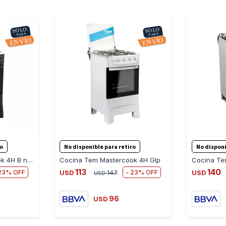
ro
No disponible para retiro
No disponi
Cocina TEM Mastercook 4H B negro grafito
Cocina Tem Mastercook 4H Glp
113
140
23
23
USD
147
USD
USD
96
USD