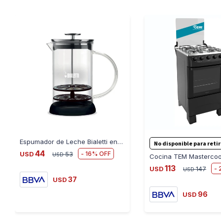
Espumador de Leche Bialetti en Borosilicato 330ML - TRANSPARENTE
No disponible para reti
44
16
USD
53
USD
113
USD
147
USD
37
USD
96
USD