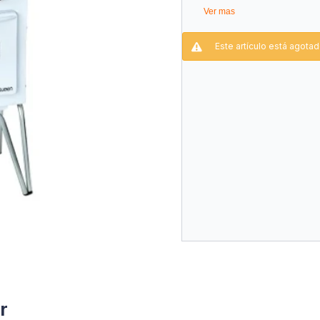
Ver mas
Este artículo está agotad
r