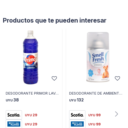
Productos que te pueden interesar
DESODORANTE PRIMOR LAVANDA 1 LT
DESODORANTE DE AMBIENTE SMELL FRESH BEBE 262 ML
38
132
UYU
UYU
29
99
UYU
UYU
29
99
UYU
UYU