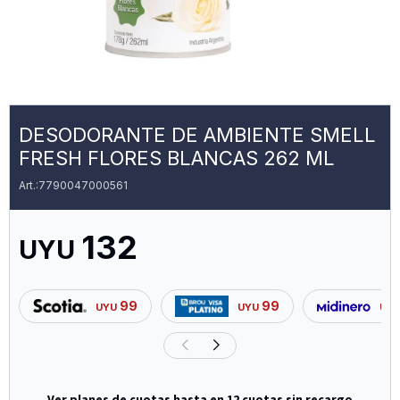
DESODORANTE DE AMBIENTE SMELL
FRESH FLORES BLANCAS 262 ML
7790047000561
132
UYU
99
99
UYU
UYU
UY
Ver planes de cuotas hasta en 12 cuotas sin recargo