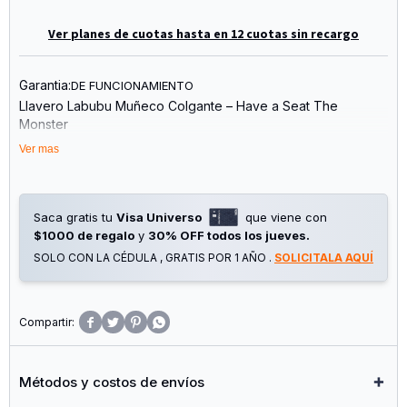
Ver planes de cuotas hasta en 12 cuotas sin recargo
Garantia:
DE FUNCIONAMIENTO
Llavero Labubu Muñeco Colgante – Have a Seat The
Monster
Ver mas
Añade un toque único y divertido a tu colección con este
increíble llavero de Labubu. Inspirado en la icónica serie
"Have a Seat The Monster", este muñeco colgante es ideal
para decorar tus llaves, mochila o incluso exhibirlo como
Saca gratis tu
Visa Universo
que viene con
parte de tu colección de figuras.
$1000 de regalo
y
30% OFF todos los jueves.
SOLO CON LA CÉDULA , GRATIS POR 1 AÑO .
SOLICITALA AQUÍ
Características:
Diseño exclusivo y detallado
Fabricado con materiales de alta calidad y durabilidad




Tamaño compacto y ligero para fácil transporte 5 x 4 cm
Perfecto para coleccionistas y amantes del arte
Ideal para colgar en mochilas, llaves o usar como adorno
Métodos y costos de envíos
Llévate a casa este adorable Labubu y dale un estilo original