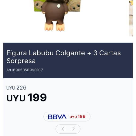
Figura Labubu Colgante + 3 Cartas
Sorpresa
6985358998107
226
UYU
199
UYU
169
UYU