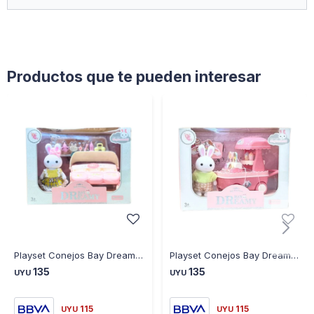
a tus accesorios.
INCLUYE
1 Llavero SORPRESA con una cadena, varios personajes + 3
cartas
Productos que te pueden interesar
Playset Conejos Bay Dreamy Coche y Accesorios
Playset Conejos Bay Dreamy Heladeria con Accesorios
135
135
UYU
UYU
115
115
UYU
UYU