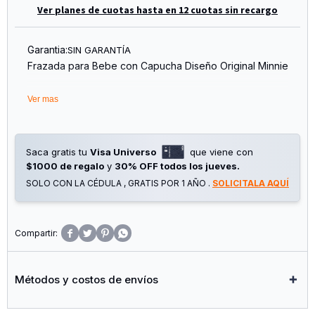
Ver planes de cuotas hasta en 12 cuotas sin recargo
Garantia:
SIN GARANTÍA
Frazada para Bebe con Capucha Diseño Original Minnie
Medida 100X100
Ver mas
Diseño Disney Minnie
Material Super Suave
*FOTO ILUSTRATIVA
Saca gratis tu
Visa Universo
que viene con
-Diseño a enviar Minnie-
$1000 de regalo
y
30% OFF todos los jueves.
SOLO CON LA CÉDULA , GRATIS POR 1 AÑO .
SOLICITALA AQUÍ




Métodos y costos de envíos