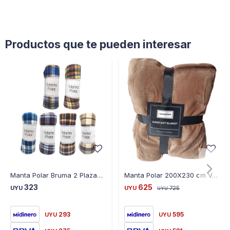
Productos que te pueden interesar
Manta Polar Bruma 2 Plazas Escocesa HD1645
Manta Polar 200X230 cm Varios Colores Polyester - VARIOS
323
625
UYU
UYU
725
UYU
293
595
UYU
UYU