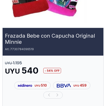
Frazada Bebe con Capucha Original
Minnie
7730784096519
1.195
UYU
540
UYU
54
510
459
UYU
UYU