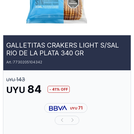
GALLETITAS CRAKERS LIGHT S/SAL
RIO DE LA PLATA 340 GR
7730205104342
143
UYU
84
UYU
41
71
UYU