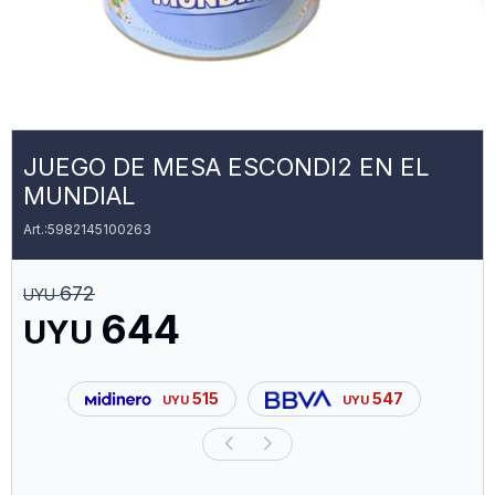
JUEGO DE MESA ESCONDI2 EN EL
MUNDIAL
5982145100263
672
UYU
644
UYU
515
547
UYU
UYU