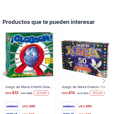
Productos que te pueden interesar
Juego de Mesa Infantil Didacta Globoom Solo o en Equipo
Juego de Mesa Didacta Magia 50 Trucos
613
613
UYU
786
UYU
724
22
15
UYU
UYU
490
490
UYU
UYU