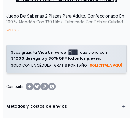
Juego De Sábanas 2 Plazas Para Adulto, Confeccionado En
100% Algodón Con 130 Hilos. Fabricado Por Döhler Calidad
En Cada Producto, Una Empresa Con Más De 140 Años De
Ver mas
Experiencia Y Adquiriendo Un Producto Producido De Forma
Más Sostenible. Medidas: Sábana Plana - 200 Cm Ancho X
250 Cm Largo / Sábana Ajustable - 138 Cm Ancho X 188 Cm
Largo X 35 Cm Profundidad / 2 Fundas De Almohada - 70 Cm
Saca gratis tu
Visa Universo
que viene con
Largo X 50 Cm Ancho.
$1000 de regalo
y
30% OFF todos los jueves.
SOLO CON LA CÉDULA , GRATIS POR 1 AÑO .
SOLICITALA AQUÍ




Métodos y costos de envíos