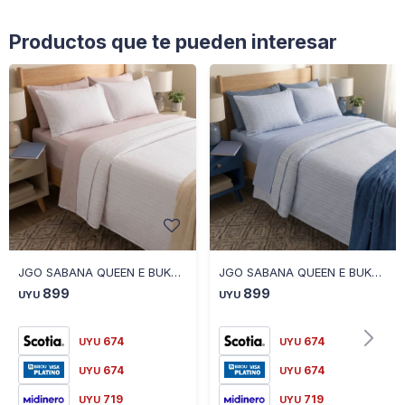
Productos que te pueden interesar
JGO SABANA QUEEN E BUKARA 257-2
JGO SABANA QUEEN E BUKARA 257-1
899
899
UYU
UYU
674
674
UYU
UYU
674
674
UYU
UYU
719
719
UYU
UYU