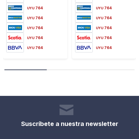
764
764
UYU
UYU
764
764
UYU
UYU
764
764
UYU
UYU
764
764
UYU
UYU
764
764
UYU
UYU
Suscríbete a nuestra newsletter
Recibe todas las novedades y ofertas de nuestra tienda.