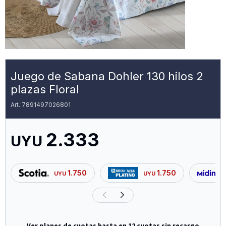
Juego de Sabana Dohler 130 hilos 2
plazas Floral
7891497026801
2.333
UYU
1.750
1.750
UYU
UYU
Ver planes de cuotas hasta en 12 cuotas sin recargo