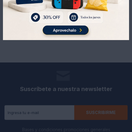
106
120
UYU
UYU
128
145
UYU
UYU
Suscríbete a nuestra newsletter
Recibe todas las novedades y ofertas de nuestra tienda.
SUSCRIBIRME
Bases y condiciones promociones generales