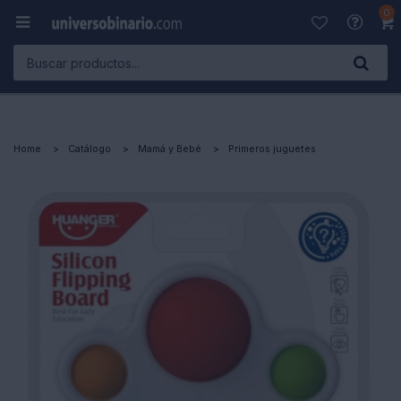
0

Home
Catálogo
Mamá y Bebé
Primeros juguetes