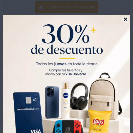
Este artículo está agotado.

Productos que te pueden interesar
Juguete Infantil Huanger Submarino
Maraca Sonajero Topa Topa Baby 620/03
151
171
UYU
UYU
199
UYU