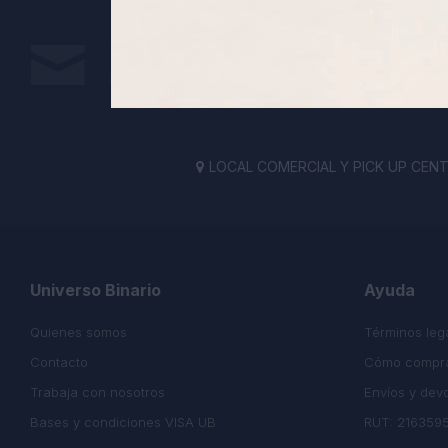
Suscríbete a nuestra newsletter
Recibe todas las novedades y ofertas de nuestra t
LOCAL COMERCIAL Y PICK UP CENTE

Universo Binario
Ayuda
Quienes somos
Términos leg
Contacto
Cómo compr
Trabaja con nosotros
Envíos y dev
Bases y condiciones VISA UB
RUT: 216359