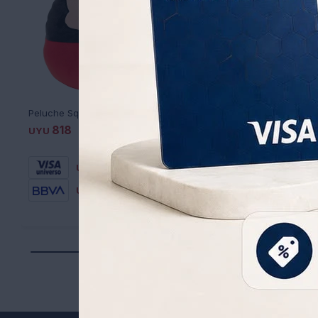
Peluche Squishmallow 18 cm - MICKEY
818
818
UYU
875
UYU
1.770
UYU
UYU
53
573
UYU
573
UYU
695
UYU
695
UYU