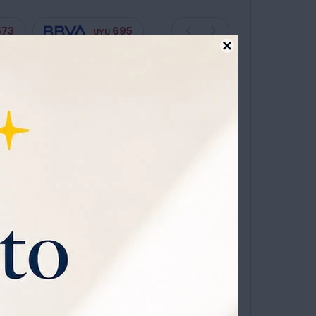
573
695
UYU

s hasta en 12 cuotas sin recargo
ÓN
en Feature: Vehículo de 7,5 Pulgadas con
onales, Torreta Eyectable, Figura de 2,75
 Artículo Virtual Exclusivo
 Toda Velocidad con el Tanque Brookhaven
ulo de 7,5 Pulgadas, Que Cuenta con Orugas de
y un Cañón de Torreta Giratorio, Está Listo para
COMPRAR
1
ario. También Incluye una Figura Combinable de
n Soldado Camuflado para Conducir el Tanque Y,
 Ponen Realmente Salvajes, la Torreta se
ido. el Paquete También Incluye una Lista de
al para Coleccionistas, Así Como un Código de
sa Universo
que viene con
xclusivo Que Desbloquea un Sombrero de Tanque
o
y
30% OFF todos los jueves.