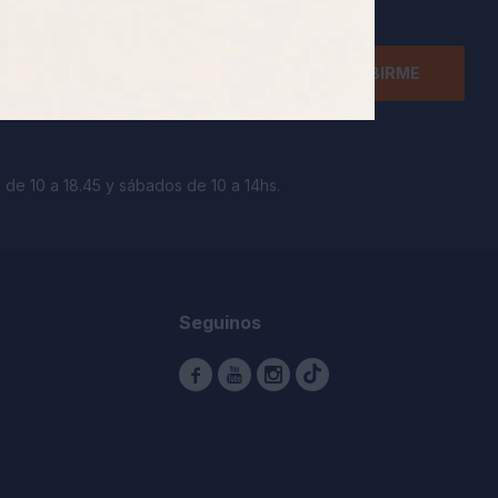
SUSCRIBIRME
 de 10 a 18.45 y sábados de 10 a 14hs.
Seguinos


