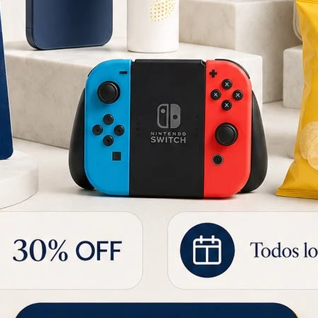
Peluche Mama y 2 Baby Bunny 100% Reciclado
Juego De Mesa Rapi Capi - Rapicapibara 777-145 Ub - CELESTE
Pistola de
818
820
UYU
846
UYU
UYU
19
573
UYU
695
UYU