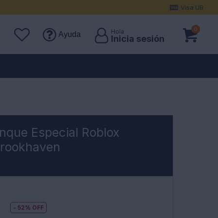
Visa UB
0
Ayuda
nque Especial Roblox
rookhaven
8
52