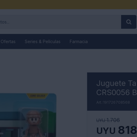
 Ofertas
Series & Películas
Farmacia
Juguete Ta
CRS0056 B
191726708568
1.706
UYU
81
UYU