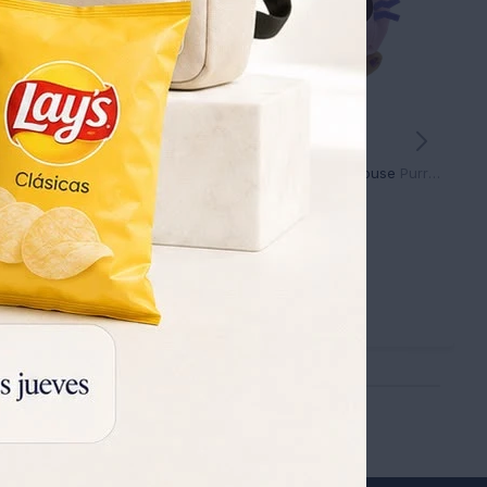
 Agua Nerf Rainstorm
Peluche Gabbys Dollhouse Purrific Baby Box Cat
820
1.019
UYU
880
UYU
UYU
574
UYU
574
UYU
697
UYU
697
UYU