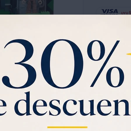
UYU
Ver planes de cuota
Garantia:
FABRICACI
Tanque de Brookhav
Luces, Orugas Funci
Pulgadas y Código de
Ver mas
Recorre la Calle a
Feature. Este Vehíc
Tanque Funcionales 
Patrullar el Vecind
2,75 Pulgadas de u
Cuando las Cosas se
Puede Eyectar a Ped
Verificación Especi
Saca gratis tu
Vi
Artículo Virtual E
$1000 de regal
para Tu Avatar.