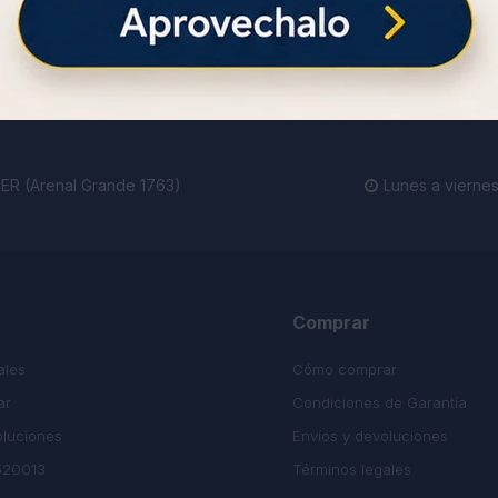
ienda.
R (Arenal Grande 1763)
Lunes a viernes

Comprar
ales
Cómo comprar
ar
Condiciones de Garantía
oluciones
Envíos y devoluciones
520013
Términos legales