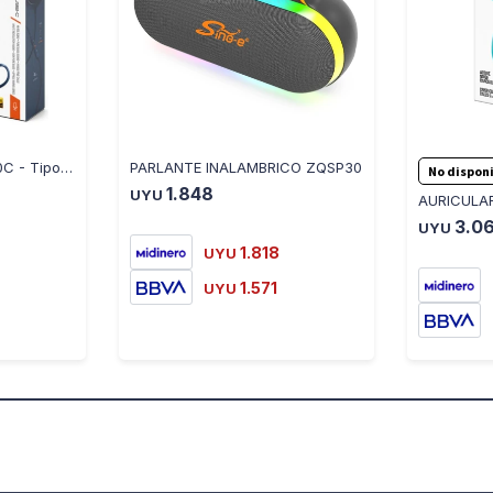
Manos Libres Tune 520C - Tipo C - Azul - JBLT520CBLUAM - JBL - LILA
PARLANTE INALAMBRICO ZQSP30
No disponi
1.848
UYU
3.0
UYU
1.818
UYU
1.571
UYU