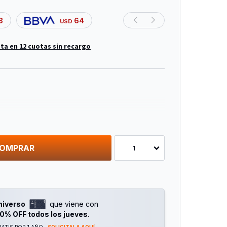
8
64
USD
ta en 12 cuotas sin recargo
Link)
lar
or Cmos De Escaneo Progresivo De 1/3”
OMPRAR
1
4×1296 Píxeles
° (Diagonal), 98±2° (Horizontal), 53,4±2°
niverso
que viene con
1
0% OFF todos los jueves.