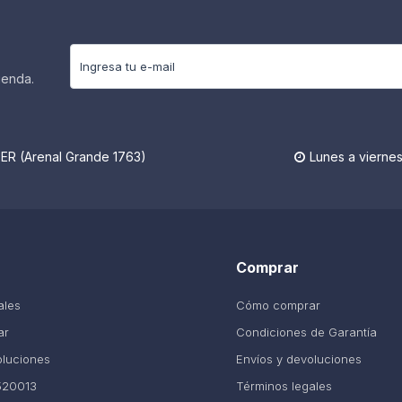
ienda.
R (Arenal Grande 1763)
Lunes a viernes

Comprar
ales
Cómo comprar
ar
Condiciones de Garantía
oluciones
Envíos y devoluciones
520013
Términos legales