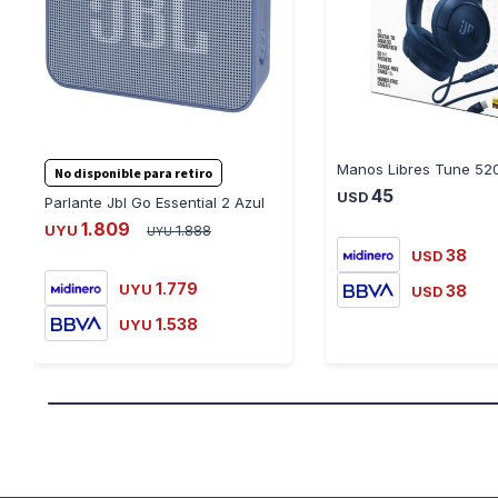
No disponible para retiro
45
USD
Parlante Jbl Go Essential 2 Azul
1.809
UYU
1.888
UYU
38
USD
1.779
UYU
38
USD
1.538
UYU