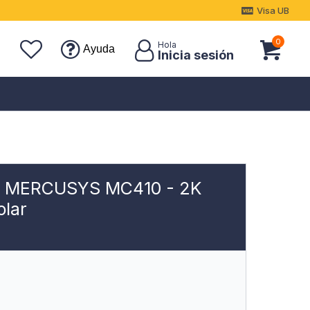
Visa UB
0
Ayuda
ra MERCUSYS MC410 - 2K
olar