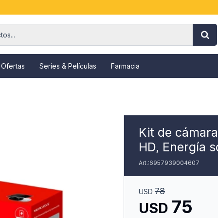
 Ofertas
Series & Películas
Farmacia
Kit de cáma
HD, Energía s
6957939004607
78
USD
75
USD