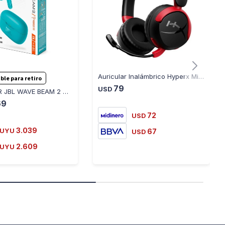
Auricular Inalámbrico Hyperx Mini Cloud
ble para retiro
79
USD
AURICULAR JBL WAVE BEAM 2 AZUL BLUETOOTH
69
72
USD
3.039
UYU
67
USD
2.609
UYU