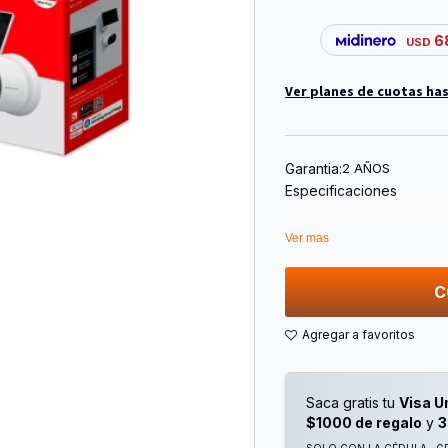
6
USD
Ver planes de cuotas has
Garantia:
2 AÑOS
Especificaciones
Marca: Mercusys (By Tp-
Ver mas
Modelo: Mc410
Tipo: Cámara Energía So
Sensor De Imagen: Sens
C
Resolución Máxima: 230
Campo De Visión: 114,8±3
(Vertical)
Contenido Del Paquete:
-Cámara Mc410 × 1
Saca gratis tu
Visa U
-Soporte Para Cámara × 
$1000 de regalo
y
3
-Panel Solar × 1