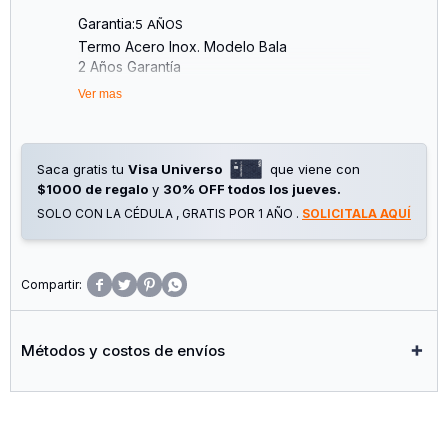
Garantia:
5 AÑOS
Termo Acero Inox. Modelo Bala
2 Años Garantía
Doble Capa
Ver mas
Tapón Cebador (+1 Extra)
Capacidad 750ml.
Mate Acero Inox. Doble Capa - Modelo Flap
Saca gratis tu
Visa Universo
que viene con
$1000 de regalo
y
30% OFF todos los jueves.
SOLO CON LA CÉDULA , GRATIS POR 1 AÑO .
SOLICITALA AQUÍ




Métodos y costos de envíos