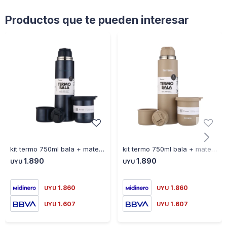
Productos que te pueden interesar
kit termo 750ml bala + mate sicilia azul metalizado
kit termo 750ml bala + mate sicilia arena
1.890
1.890
UYU
UYU
1.860
1.860
UYU
UYU
1.607
1.607
UYU
UYU