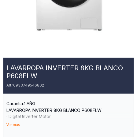
LAVARROPA INVERTER 8KG BLANCO
P608FLW
6933749546802
Garantia:
1 AÑO
LAVARROPA INVERTER 8KG BLANCO P608FLW
· Digital Inverter Motor
· Lavado a vapor
Ver mas
· Añadir Prenda
· Cerradura de seguridad