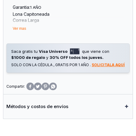
Garantia:
1 AÑO
Lona Capitoneada
Correa Larga
Interior Con División
Ver mas
Liviana Y Flexible
Medidas: Altura 25cm, Ancho 22cm Y Profundidad 10cm
Saca gratis tu
Visa Universo
que viene con
$1000 de regalo
y
30% OFF todos los jueves.
SOLO CON LA CÉDULA , GRATIS POR 1 AÑO .
SOLICITALA AQUÍ




Métodos y costos de envíos