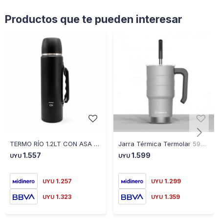
Productos que te pueden interesar
TERMO RÍO 1.2LT CON ASA NEGRO - NEGRO
Jarra Térmica Termolar 590 Ml con Sorbito - GRIS
1.557
1.599
UYU
UYU
1.257
1.299
UYU
UYU
1.323
1.359
UYU
UYU